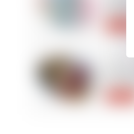
demandeur
adresse po
Lire la suite
15/10/2024
Conjoint d'
conseils v
projet prof
Lire la suite