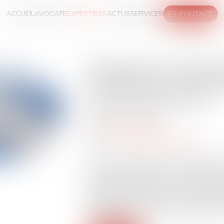
ACCUEIL
AVOCATE
EXPERTISES
ACTUS
SERVICES
CONTACT
Placement en rétentio
rétroactivité : les con
la Cour de cassation
Publié le :
03/12/2024
Droit de l'immigration
Source :
www.lemag-juridique.com
La loi du 26 janvier 2024 a modifié les
CESEDA, étendant d’un à trois ans la p
obligation de quitter le territoire frança
assignation à résidence ou un placement
modification concerne les décisions d’O