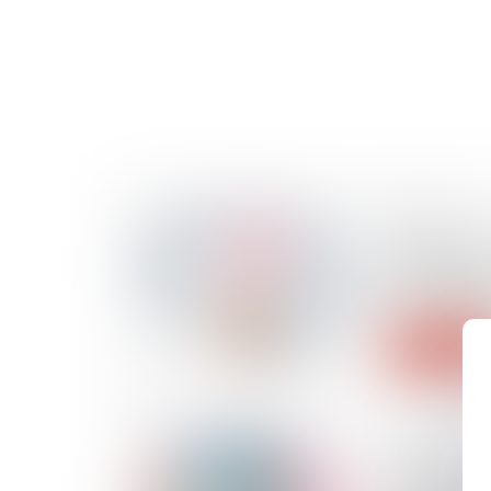
10/12/2024
Immigration
budget de 
de 200 mil
Lire la suite
12/11/2024
Certificat d