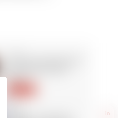
27/11/2024
Certificat de nationalité française :
quand la fraude empêche la
reconnaissance d’un acte
étranger
Lire la suite
22/10/2024
Immigration : la Commission