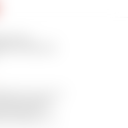
n et non-
ditions fixées par
 articles L. 731-1 et L. 741-1 du
ériode pendant laquelle une
ise (OQTF) peut justifier une
 en rétention. Cette
QTF non exécutées à ce jour...