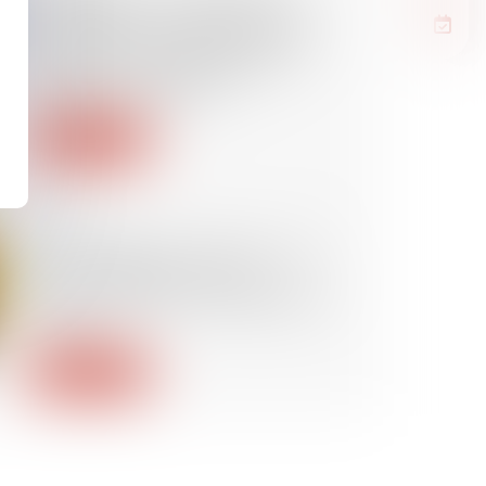
européenne va proposer une
nouvelle loi pour favoriser les
expulsions de migrants en
situation irrégulière
Lire la suite
08/10/2024
Titre de séjour en France : voici
les 21 préfectures où le
gouvernement veut régulariser
moins
Lire la suite