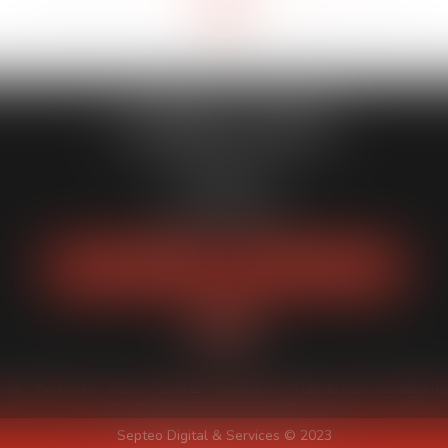
<<
<
4
5
6
7
8
9
10
>
>>
...
...
CABINET HMAD
5 Rue Barla
06000 NICE
Tél :
06 11 89 15 74
NOUS LOCALISER
NOUS CONTACTER
cate
Expertises
Actus
Services
Honoraires
Plan du site
Mentions lé
Septeo Digital & Services © 2023