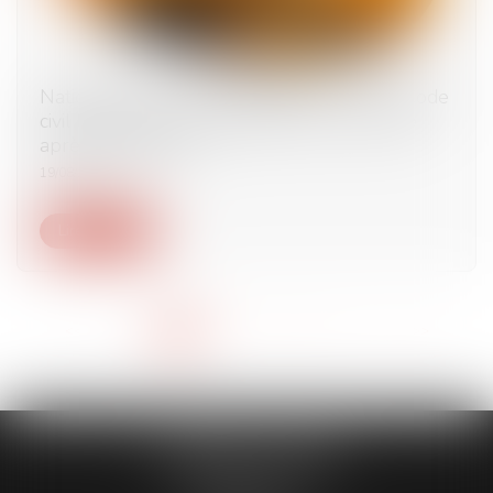
Nationalité : en vertu de l’article 21-12 du Code
civil le déclarant peut justifier de sa minorité
après sa majorité !
19/08/2025
Lire la suite
<<
<
1
2
3
4
5
6
7
...
>
>>
CABINET HMAD