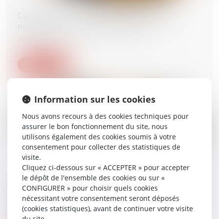
Cartes de séjour « talent » : quels sont les
nouveaux seuils de rémunération ?
16/09/2025
Lire la suite
Information sur les cookies
Nous avons recours à des cookies techniques pour
assurer le bon fonctionnement du site, nous
utilisons également des cookies soumis à votre
consentement pour collecter des statistiques de
visite.
Cliquez ci-dessous sur « ACCEPTER » pour accepter
le dépôt de l'ensemble des cookies ou sur «
Décret du 28 juillet 2025 : l’état de santé des
CONFIGURER » pour choisir quels cookies
étrangers mieux encadré dans les procédures
nécessitant votre consentement seront déposés
d’éloignement
(cookies statistiques), avant de continuer votre visite
09/09/2025
du site.