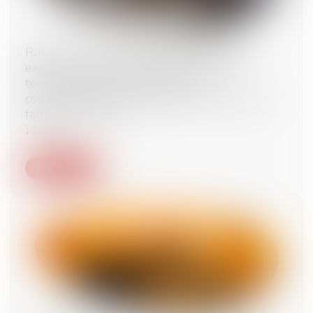
Refus de délivrance de visa en cas de non-
exécution d’une obligation de quitter le
territoire français et contrôle de
constitutionnalité au regard du droit à une vie
familiale normale
19/05/2026
Lire la suite