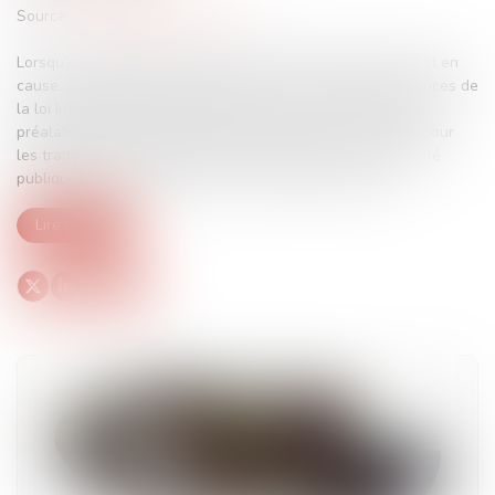
Source :
www.lemag-juridique.com
Lorsqu’un traitement de données à caractère personnel est en
cause, sa légalité doit être appréciée au regard des exigences de
la loi Informatique et Libertés, qui impose une autorisation
préalable par arrêté ministériel pris après avis de la CNIL pour
les traitements relevant de la sûreté de l’État, de la sécurité
publique ou de la prévention des infractions pénales...
Lire la suite