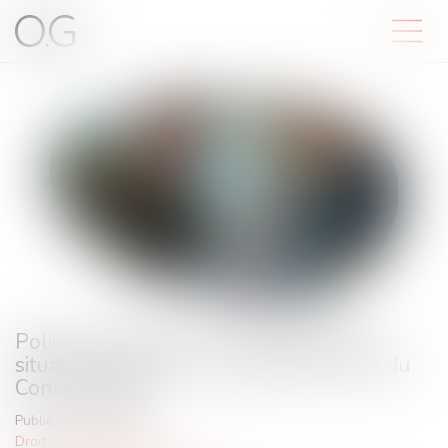
Police et données sur les étrangers en
situation régulière : encadrement strict du
Conseil d’État
Publié le :
29/07/2025
Droit de l'immigration