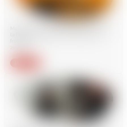
Menace terroriste et immigration clandestine :
la France peut rétablir les contrôles aux
frontières
25/03/2025
Lire la suite