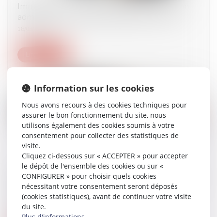
Immigration : la durée maximale de rétention
administrative bientôt allongée à 18 mois ?
18/03/2025
Lire la suite
Information sur les cookies
Nous avons recours à des cookies techniques pour
assurer le bon fonctionnement du site, nous
utilisons également des cookies soumis à votre
consentement pour collecter des statistiques de
visite.
Cliquez ci-dessous sur « ACCEPTER » pour accepter
le dépôt de l'ensemble des cookies ou sur «
Proposition de loi visant à interdire un mariage
CONFIGURER » pour choisir quels cookies
en France lorsque l'un des futurs époux réside
nécessitant votre consentement seront déposés
de façon irrégulière sur le territoire | Sénat
(cookies statistiques), avant de continuer votre visite
11/03/2025
du site.
Plus d'informations