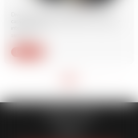
Divorce et double nationalité : la Cour de
cassation rappelle les règles de compétence
internationale
18/02/2025
Lire la suite
<<
<
...
2
3
4
5
6
7
8
...
>
>>
CABINET HMAD
5 Rue Barla
06000 NICE