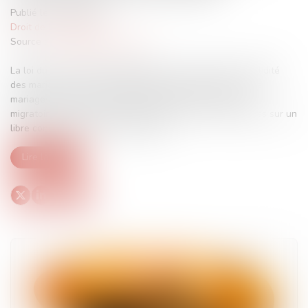
Publié le :
01/04/2025
Droit de l'immigration
Source :
www.diplomatie.gouv.fr
La loi du 14 novembre 2006 relative au contrôle de la validité
des mariages a pour principal objectif de lutter contre les
mariages frauduleux célébrés exclusivement à des fins
migratoires ou contre les mariages forcés ne reposant pas sur un
libre consentement des deux époux...
Lire la suite