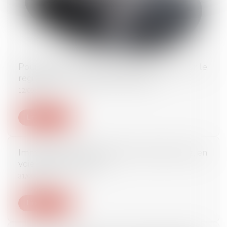
Pourquoi faut-il absolument vous inscrire sur le
registre des Français de l'étranger ?
12/09/2023
Lire la suite
Immigration Moussa Nieng, le cuisinier niçois, en
voie de régularisation
31/08/2023
Lire la suite