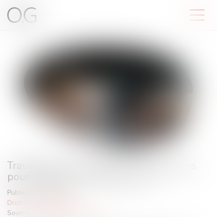
Travailleurs sans-papiers : 3 propositions
pour faciliter leur régularisation
Publié le :
26/09/2023
Droit de l'immigration
Source :
www.helloworkplace.fr