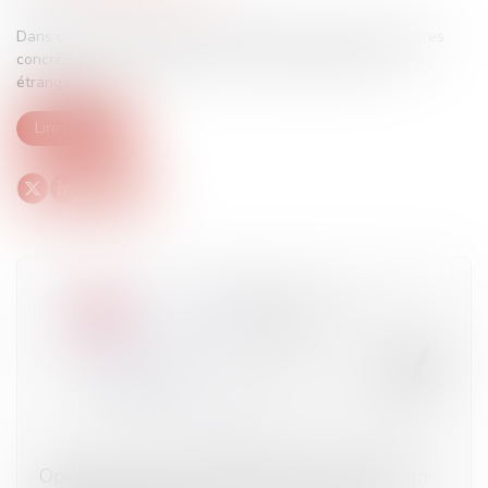
Dans un texte transpartisan, des élus avancent trois mesures
concrètes pour faciliter l’accès au travail des personnes
étrangères...
Lire la suite
Opération à visée contraceptive et application