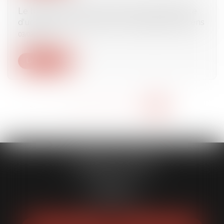
Le barreau de Nice a ouvert une permanence
d'urgence pour accueillir les réfugiés ukrainiens
03/03/2022
Lire la suite
<<
<
...
15
16
17
18
19
20
21
>
>>
CABINET HMAD
5 Rue Barla
06000 NICE
Tél :
06 11 89 15 74