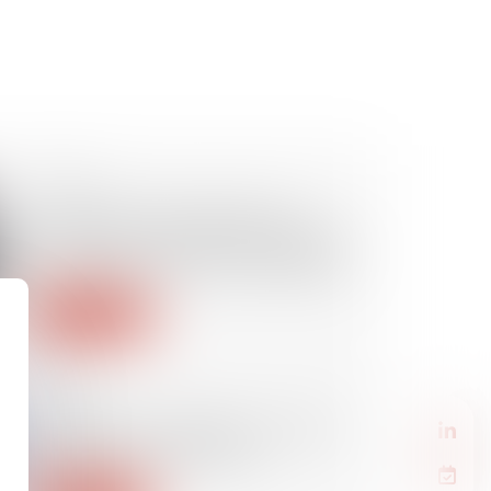
01/02/2024
Comprendre et répondre au
courrier de contrôle de résidence
adressé par l’Assurance Maladie
Lire la suite
23/01/2024
Immigration irrégulière : le bilan
de la Cour des comptes