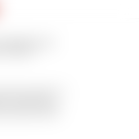
immigration qui
n France ?
blée nationale a définitivement
n mardi 19 décembre tard,
6. Le ministre de l'Intérieur,
n à l'égard d'un texte qu'il