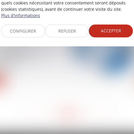
quels cookies nécessitant votre consentement seront déposés
(cookies statistiques), avant de continuer votre visite du site.
Plus d'informations
ACCEPTER
CONFIGURER
REFUSER
décembre 2023 visant
la mobilité
ale des alternants,
rasmus de
ssage
<<
<
15
16
17
18
19
20
21
>
>>
...