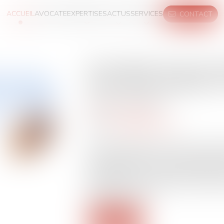
ACCUEIL
AVOCATE
EXPERTISES
ACTUS
SERVICES
CONTACT
Que retenir de la loi 
vient d’être adoptée e
Publié le :
09/01/2024
Droit de l'immigration
Source :
lepetitjournal.com
Suite à l'approbation du Sénat, l'Assem
adopté le projet de loi sur l'immigratio
recueillant 349 voix favorables contre 18
Gérald Darmanin, a exprimé sa satisfactio
qualifie de "solide"...
Lire la suite