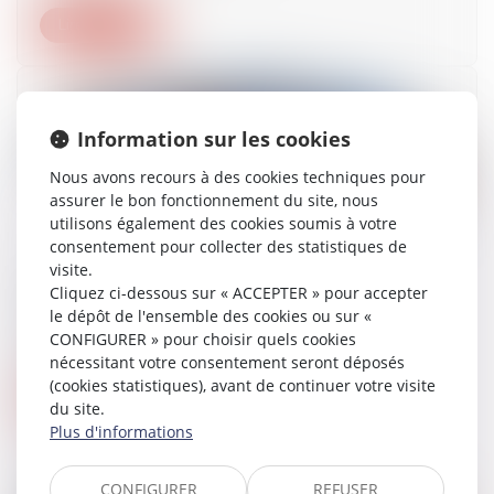
Lire la suite
Information sur les cookies
Nous avons recours à des cookies techniques pour
assurer le bon fonctionnement du site, nous
utilisons également des cookies soumis à votre
consentement pour collecter des statistiques de
visite.
Légalité de l’isolement : la transparence de
Cliquez ci-dessous sur « ACCEPTER » pour accepter
l’information aux proches exigée
le dépôt de l'ensemble des cookies ou sur «
CONFIGURER » pour choisir quels cookies
30/04/2025
nécessitant votre consentement seront déposés
(cookies statistiques), avant de continuer votre visite
Lire la suite
du site.
Plus d'informations
CONFIGURER
REFUSER