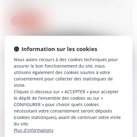
27/06/2024
Lire la suite
Information sur les cookies
Nous avons recours à des cookies techniques pour
assurer le bon fonctionnement du site, nous
utilisons également des cookies soumis à votre
consentement pour collecter des statistiques de
visite.
Cliquez ci-dessous sur « ACCEPTER » pour accepter
Union européenne : le pacte sur la migration et
le dépôt de l'ensemble des cookies ou sur «
l'asile
CONFIGURER » pour choisir quels cookies
18/06/2024
nécessitant votre consentement seront déposés
(cookies statistiques), avant de continuer votre visite
du site.
Lire la suite
Plus d'informations