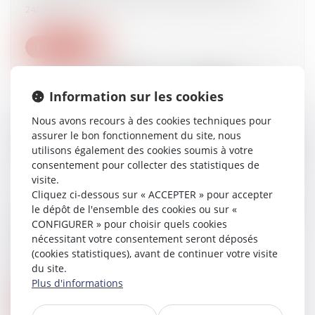
24/06/2025
Lire la suite
Information sur les cookies
Nous avons recours à des cookies techniques pour
assurer le bon fonctionnement du site, nous
utilisons également des cookies soumis à votre
consentement pour collecter des statistiques de
visite.
Cliquez ci-dessous sur « ACCEPTER » pour accepter
le dépôt de l'ensemble des cookies ou sur «
Contamination par le VHC : la Cour de cassation
CONFIGURER » pour choisir quels cookies
précise l’articulation des régimes de
nécessitant votre consentement seront déposés
prescription successifs !
(cookies statistiques), avant de continuer votre visite
19/06/2025
du site.
Plus d'informations
Lire la suite