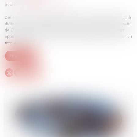
Source :
www.lemag-juridique.com
Dans un avis rendu le 28 mai 2025, le Conseil d’État a répondu à
deux questions préjudicielles posées par le tribunal administratif
de Clermont-Ferrand, dans le cadre d’un litige relatif au refus
opposé à une ressortissante résidant à Mayotte de lui délivrer un
titre de séjour...
Lire la suite