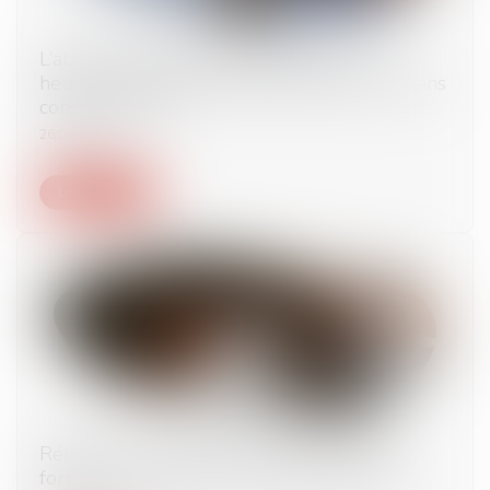
L’absence de décision légale dans les 72
heures rend illégale la poursuite des soins sans
consentement
26/06/2025
Lire la suite
Rétention administrative : l’appel peut être
formé par tout moyen, même par courriel