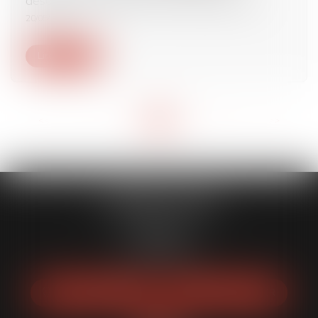
désormais possible par voie électronique !
20/05/2025
Lire la suite
<<
<
...
3
4
5
6
7
8
9
...
>
>>
CABINET HMAD
5 Rue Barla
06000 NICE
Tél :
06 11 89 15 74
NOUS LOCALISER
NOUS CONTACTER