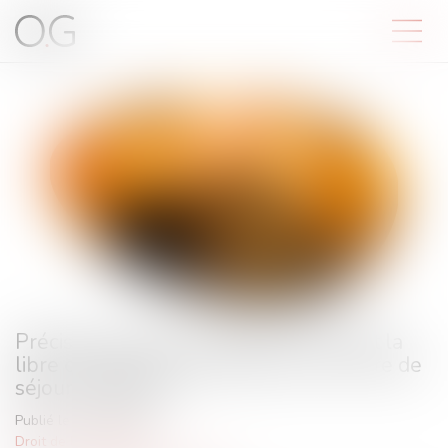
Précision de Conseil d’État concernant la
libre circulation et la présence d’un titre de
séjour à Mayotte
Publié le :
17/06/2025
Droit de l'immigration