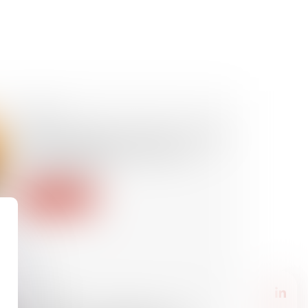
16/09/2025
Cartes de séjour « talent » : quels
sont les nouveaux seuils de
rémunération ?
Lire la suite
26/08/2025