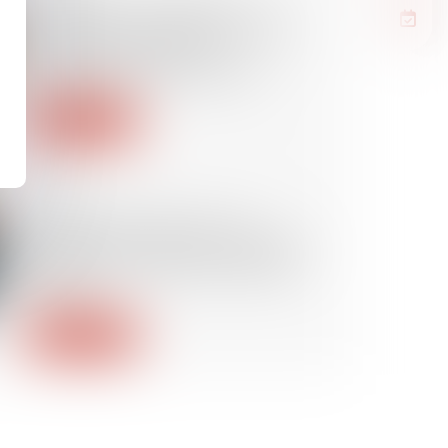
Assignation à résidence : un
recours pour excès de pouvoir
peut être introduit en
contestation de la mesure !
Lire la suite
29/07/2025
Police et données sur les
étrangers en situation régulière :
encadrement strict du Conseil
d’État
Lire la suite