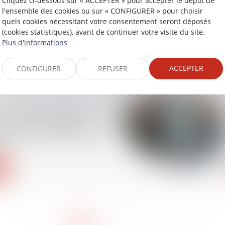
Cliquez ci-dessous sur « ACCEPTER » pour accepter le dépôt de
8 juillet 2025 : l’état
l'ensemble des cookies ou sur « CONFIGURER » pour choisir
es étrangers mieux
quels cookies nécessitant votre consentement seront déposés
ns les procédures
(cookies statistiques), avant de continuer votre visite du site.
ment
Plus d'informations
ACCEPTER
CONFIGURER
REFUSER
: en vertu de l’article
ode civil le déclarant
ier de sa minorité après
!
<<
<
1
2
3
4
5
6
7
>
>>
...