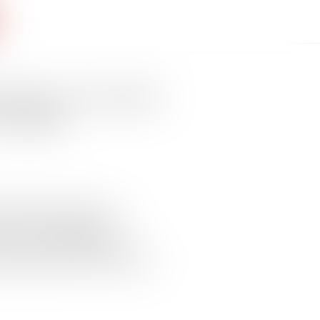
nique sur le retour
 vigueur
État d'Emmanuel Macron au
oyer vers l'Hexagone les
e traverser illégalement la
 organisées par des réseaux de