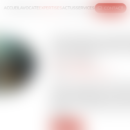
ACCUEIL
AVOCATE
EXPERTISES
ACTUS
SERVICES
CONTACT
L'accord franco-britan
des migrants entre en
Publié le :
02/09/2025
Droit de l'immigration
Source :
www.touteleurope.eu
Cet accord, conclu lors de la visite d’
Royaume-Uni début juillet, vise à renv
personnes refoulées après avoir tenté d
Manche sur des embarcations précaires
passeurs...
Lire la suite