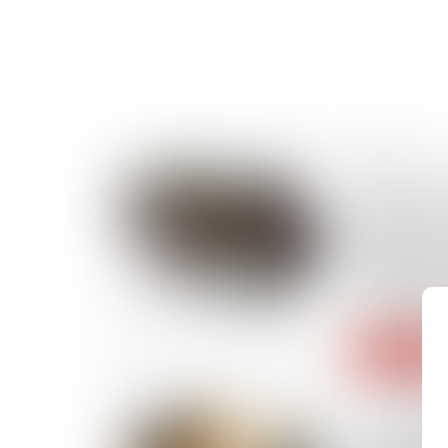
19/05/2026
Refus de d
cas de non
obligation 
français et
constituti
droit à une
Lire la suite
09/09/2025