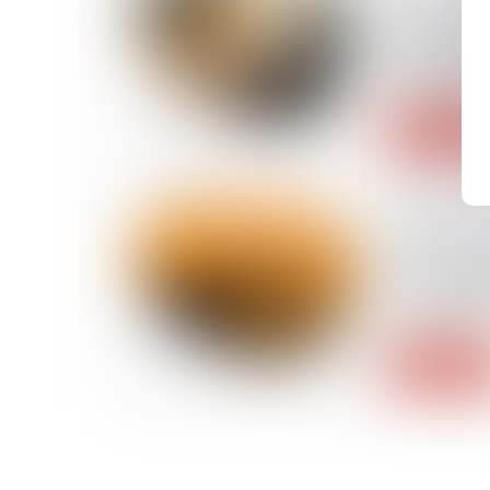
Décret du 2
de santé d
encadré da
d’éloigne
Lire la suite
19/08/2025
Nationalité 
21-12 du C
peut justif
sa majorité 
Lire la suite