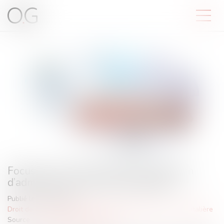
Focus sur la transmission de la décision
d’admission en soins psychiatriques
Publié le :
23/05/2024
Droit de la santé
/
(NPU) Responsabilité médicale et hospitalière
Source :
www.lemag-juridique.com