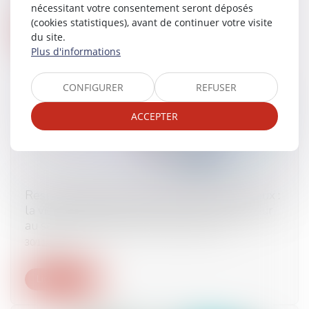
nécessitant votre consentement seront déposés
(cookies statistiques), avant de continuer votre visite
Lire la suite
du site.
Plus d'informations
CONFIGURER
REFUSER
ACCEPTER
Responsabilité du fait des produits défectueux :
la victime peut agir à l’encontre du producteur
au sens de l’article 1240 du Code civil
30/11/2023
Lire la suite