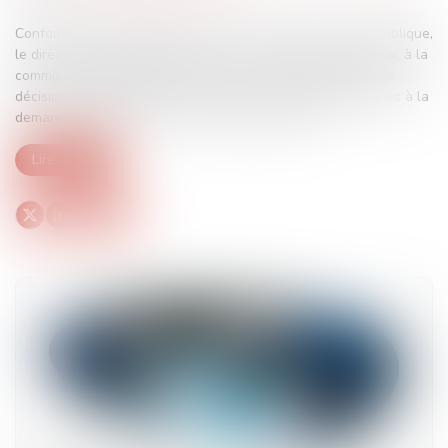
Conformément à l’article L.3212-5 I du Code de la santé publique,
le directeur de l’établissement d’accueil transmet sans délai, à la
commission départementale des soins psychiatriques, toute
décision d’admission d’une personne en soins psychiatriques à la
demande d’un tiers, ou en cas de péril imminent...
Lire la suite