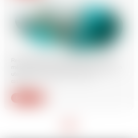
Responsabilité de la société productrice de
médicaments, en présence d’une exposition in
utero à un œstrogène de synthèse
02/11/2023
Lire la suite
<<
<
1
>
>>