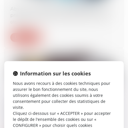
Absence ou insuffisance d’information sur la
prise en charge et responsabilité du praticien
07/11/2024
Lire la suite
Information sur les cookies
Nous avons recours à des cookies techniques pour
assurer le bon fonctionnement du site, nous
utilisons également des cookies soumis à votre
consentement pour collecter des statistiques de
Onze laboratoires pharmaceutiques
visite.
lourdement punis : une sanction nationale,
Cliquez ci-dessous sur « ACCEPTER » pour accepter
un enjeu européen
le dépôt de l'ensemble des cookies ou sur «
CONFIGURER » pour choisir quels cookies
17/10/2024