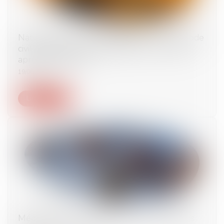
Nationalité : en vertu de l’article 21-12 du Code
civil le déclarant peut justifier de sa minorité
après sa majorité !
19/08/2025
Lire la suite
Médicaments : réductions de prix reconduites