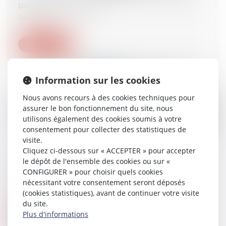
pour les pharmacies !
24/07/2025
Lire la suite
Information sur les cookies
Nous avons recours à des cookies techniques pour
assurer le bon fonctionnement du site, nous
utilisons également des cookies soumis à votre
consentement pour collecter des statistiques de
visite.
Cliquez ci-dessous sur « ACCEPTER » pour accepter
le dépôt de l'ensemble des cookies ou sur «
Cinq ans après le Brexit, Paris et Londres
CONFIGURER » pour choisir quels cookies
signent un accord sur le retour des migrants
nécessitant votre consentement seront déposés
22/07/2025
(cookies statistiques), avant de continuer votre visite
du site.
Plus d'informations
Lire la suite