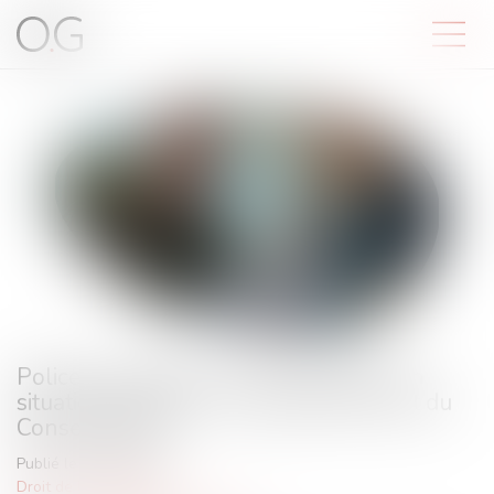
Police et données sur les étrangers en
situation régulière : encadrement strict du
Conseil d’État
Publié le :
29/07/2025
Droit de l'immigration