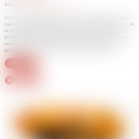
Source :
www.lemag-juridique.com
Lorsqu’un traitement de données à caractère personnel est en
cause, sa légalité doit être appréciée au regard des exigences de
la loi Informatique et Libertés, qui impose une autorisation
préalable par arrêté ministériel pris après avis de la CNIL pour
les traitements relevant de la sûreté de l’État, de la sécurité
publique ou de la prévention des infractions pénales...
Lire la suite