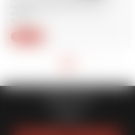
l’absence d’état civil certain n'est pas un
obstacle
01/07/2025
Lire la suite
<<
<
...
2
3
4
5
6
7
8
...
>
>>
CABINET HMAD
5 Rue Barla
06000 NICE
Tél :
06 11 89 15 74